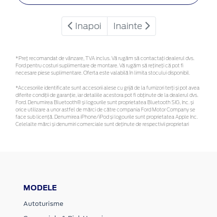
Inapoi
Inainte
*Preţ recomandat de vânzare, TVA inclus. Vă rugăm să contactaţi dealerul dvs.
Ford pentru costuri suplimentare de montare. Vă rugăm să rețineți că pot fi
necesare piese suplimentare. Oferta este valabilă în limita stocului disponibil.
*Accesoriile identificate sunt accesorii alese cu grijă de la furnizori terți și pot avea
diferite condiții de garanție, iar detaliile acestora pot fi obținute de la dealerul dvs.
Ford. Denumirea Bluetooth® și logourile sunt proprietatea Bluetooth SIG, Inc. și
orice utilizare a unor astfel de mărci de către compania Ford Motor Company se
face sub licență. Denumirea iPhone/iPod și logourile sunt proprietatea Apple Inc.
Celelalte mărci și denumiri comerciale sunt deținute de respectivii proprietari
MODELE
Autoturisme