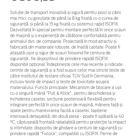
Soluție de transport inovativă și sigură pentru pisici și câini
mai mici, cu greutate de până la 8 kg fixată cu o curea de
siguranță, și până la 15 kg fixată cu sistemul rapid ISOFIX.
Dezvoltată în special pentru montare perfectă în orice scaun
de mașină și o experiență de călătorie confortabilă pentru
animalul dvs. de companie. Proiectată în mod atractiv și
fabricată din materiale robuste, de înaltă calitate. Poate fi
atașată ușor și sigur de scaun folosind fie centura de
siguranță , fie dispozitivul de prindere rapidă ISOFIX
disponibil opțional. Îndeplinește cele mai recente și ridicate
cerințe de siguranță și a fost supus celor mai stricte teste de
către institutul de testare oficial TÜV Süd în Germania,
inclusiv teste de impact și teste de toxicitate asupra
materialului. Funcții principale: Mecanism de blocare a ușii
cu o singură mână "Pull & Klick" , pentru deschiderea și
închiderea casetei, secțiune posterioară flexibilă pentru
integrare perfectă în orice scaun de mașină, mânere față și
spate pentru manevrarea facilă a casetei, tapițerie
interioară detașabilă, din două piese - poate fi spălată la 40
°C, căptușeală frontală rabatabilă pentru protecție la impact
și intimitate, dispozitiv de ghidare a centurii de siguranță cu
prindere rapidă "Fixlock“, compatibil cu ISOFIX. Perne de