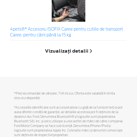
4pets®* Accesoriu ISOFIX Caree pentru cutiile de transport
Caree, pentru câini până la 15 kg
Vizualizați detalii
*Preţ recomandat de vânzare, TVA inclus. Oferta este valabilă în limita
stocului disponibil.
*Accesoriile identificate sunt accesorii alese cu grijă de la furnizori terți și pot
avea diferite condiții de garanție, iar detaliile acestora pot fi obținute de la
dealerul dvs. Ford. Denumirea Bluetooth® și logourile sunt proprietatea
Bluetooth SIG, Inc. și orice utilizare a unor astfel de mărci de către compania
Ford Motor Company se face sub licență. Denumirea iPhone/iPod și
logourile sunt proprietatea Apple Inc. Celelalte mărci și denumiri comerciale
sunt deținute de respectivii proprietari.