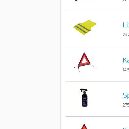
L
24
Ka
14
Sp
27