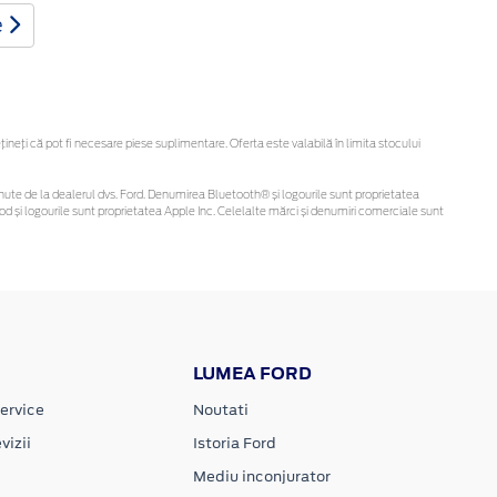
e
eți că pot fi necesare piese suplimentare. Oferta este valabilă în limita stocului
 obținute de la dealerul dvs. Ford. Denumirea Bluetooth® și logourile sunt proprietatea
d și logourile sunt proprietatea Apple Inc. Celelalte mărci și denumiri comerciale sunt
LUMEA FORD
ervice
Noutati
vizii
Istoria Ford
Mediu inconjurator