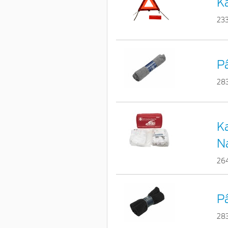
Ka
23
Pâ
28
Ka
N
26
P
28