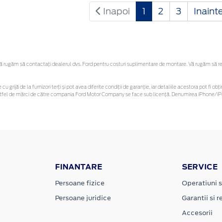
Inapoi
1
2
3
Inaint
rugăm să contactaţi dealerul dvs. Ford pentru costuri suplimentare de montare. Vă rugăm să rețin
cu grijă de la furnizori terți și pot avea diferite condiții de garanție, iar detaliile acestora pot fi
r astfel de mărci de către compania Ford Motor Company se face sub licență. Denumirea iPhone/iPo
FINANTARE
SERVICE
Persoane fizice
Operatiuni s
Persoane juridice
Garantii si re
Accesorii