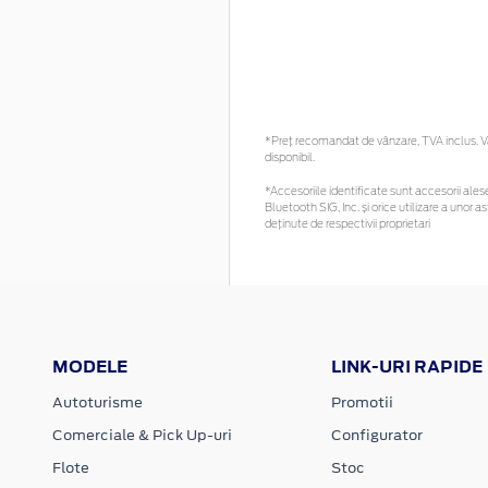
*Preţ recomandat de vânzare, TVA inclus. Vă 
disponibil.
*Accesoriile identificate sunt accesorii alese 
Bluetooth SIG, Inc. și orice utilizare a uno
deținute de respectivii proprietari
MODELE
LINK-URI RAPIDE
Autoturisme
Promotii
Comerciale & Pick Up-uri
Configurator
Flote
Stoc