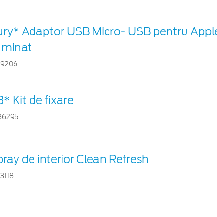
ury* Adaptor USB Micro- USB pentru Appl
luminat
79206
* Kit de fixare
86295
ray de interior Clean Refresh
3118