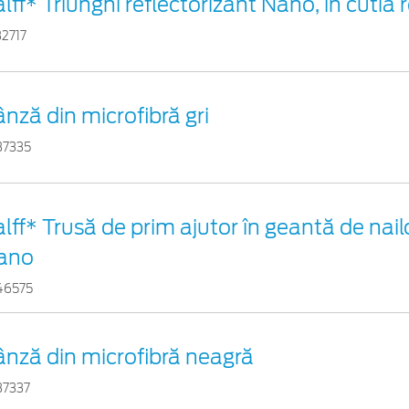
lff* Triunghi reflectorizant Nano, în cutia 
32717
nză din microfibră gri
37335
lff* Trusă de prim ajutor în geantă de nail
ano
46575
ânză din microfibră neagră
37337