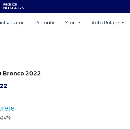
RECENZII
NOTA 4.1/5
nfigurator
Promotii
Stoc
Auto Rulate
ru Bronco 2022
022
urete
39479