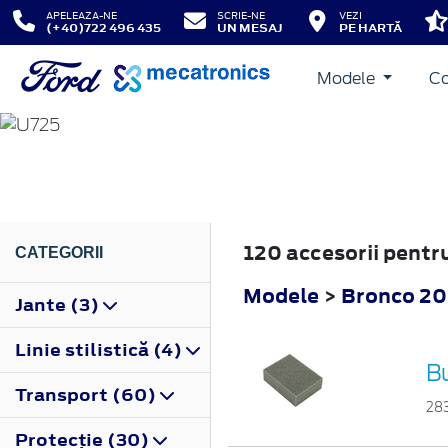
APELEAZA-NE
SCRIE-NE
VEZI
(+40)722 496 435
UN MESAJ
PE HARTĂ
Modele
Co
BRONCO
2022
120 accesorii pent
CATEGORII
Modele
>
Bronco 2
Jante (3)
Linie stilistică (4)
B
Transport (60)
28
Protecţie (30)