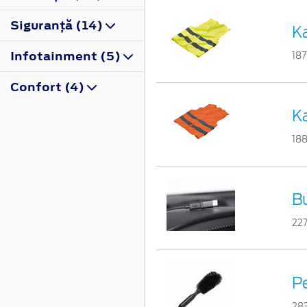
Siguranţă (14)
Ka
Infotainment (5)
187
Confort (4)
Ka
18
B
22
Pe
28