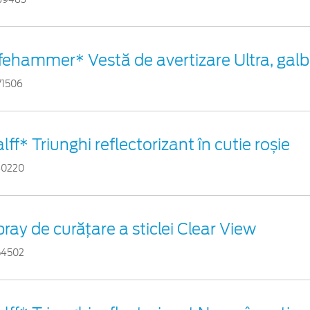
ifehammer* Vestă de avertizare Ultra, gal
71506
lff* Triunghi reflectorizant în cutie roșie
60220
ray de curățare a sticlei Clear View
54502