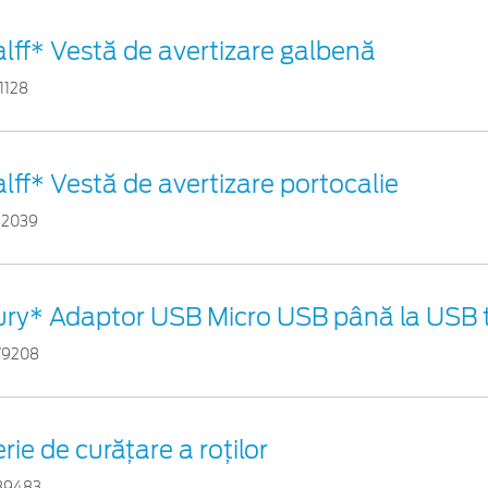
lff* Vestă de avertizare galbenă
1128
lff* Vestă de avertizare portocalie
82039
ury* Adaptor USB Micro USB până la USB t
79208
rie de curățare a roților
39483