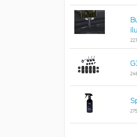
B
i
22
G3
24
Sp
275