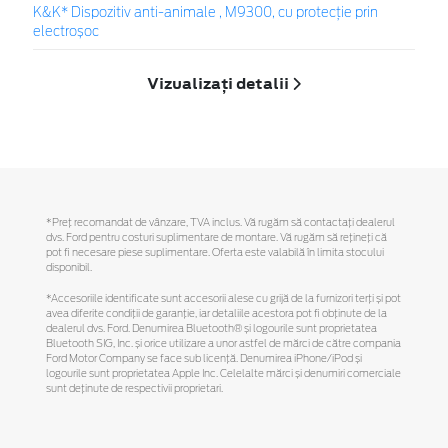
K&K* Dispozitiv anti-animale , M9300, cu protecție prin
electroșoc
Vizualizați detalii
*Preţ recomandat de vânzare, TVA inclus. Vă rugăm să contactaţi dealerul
dvs. Ford pentru costuri suplimentare de montare. Vă rugăm să reţineţi că
pot fi necesare piese suplimentare. Oferta este valabilă în limita stocului
disponibil.
*Accesoriile identificate sunt accesorii alese cu grijă de la furnizori terți și pot
avea diferite condiții de garanție, iar detaliile acestora pot fi obținute de la
dealerul dvs. Ford. Denumirea Bluetooth® și logourile sunt proprietatea
Bluetooth SIG, Inc. și orice utilizare a unor astfel de mărci de către compania
Ford Motor Company se face sub licență. Denumirea iPhone/iPod și
logourile sunt proprietatea Apple Inc. Celelalte mărci și denumiri comerciale
sunt deținute de respectivii proprietari.