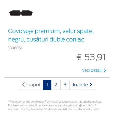
Covoraşe premium, velur spate,
negru, cusături duble coniac
1806051
€ 53,91
Vezi detalii
Inapoi
1
2
3
Inainte
*Preţ recomandat de vânzare, TVA inclus. Vă rugăm să contactaţi dealerul dvs.
Ford pentru costuri suplimentare de montare. Vă rugăm să rețineți că pot fi
necesare piese suplimentare. Oferta este valabilă în limita stocului disponibil.