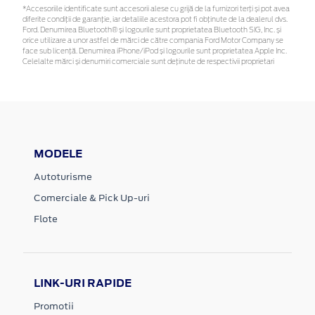
*Accesoriile identificate sunt accesorii alese cu grijă de la furnizori terți și pot avea
diferite condiții de garanție, iar detaliile acestora pot fi obținute de la dealerul dvs.
Ford. Denumirea Bluetooth® și logourile sunt proprietatea Bluetooth SIG, Inc. și
orice utilizare a unor astfel de mărci de către compania Ford Motor Company se
face sub licență. Denumirea iPhone/iPod și logourile sunt proprietatea Apple Inc.
Celelalte mărci și denumiri comerciale sunt deținute de respectivii proprietari
MODELE
Autoturisme
Comerciale & Pick Up-uri
Flote
LINK-URI RAPIDE
Promotii