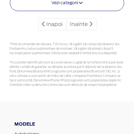
Vezi categorii
Inapoi
Inainte
*Preţ recomandat de vânzare, TVA inclus. Vă rugăm să contactaţi dealerul dvs.
Ford pentru costuri suplimentare de montare. Vă rugăm să rețineți că pot fi
necesare piese suplimentare. Oferta este valabilă în limita stocului disponibil.
*Accesoriile identificate sunt accesorii alese cu grijă de la furnizori terți și pot avea
diferite condiții de garanție, iar detaliile acestora pot fi obținute de la dealerul dvs.
Ford. Denumirea Bluetooth® și logourile sunt proprietatea Bluetooth SIG, Inc. și
orice utilizare a unor astfel de mărci de către compania Ford Motor Company se
face sub licență. Denumirea iPhone/iPod și logourile sunt proprietatea Apple Inc.
Celelalte mărci și denumiri comerciale sunt deținute de respectivii proprietari
MODELE
Autoturisme