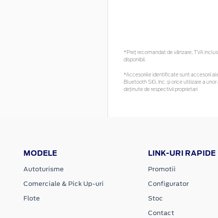
*Preţ recomandat de vânzare, TVA inclus. 
disponibil.
*Accesoriile identificate sunt accesorii ale
Bluetooth SIG, Inc. și orice utilizare a 
deținute de respectivii proprietari
MODELE
LINK-URI RAPIDE
Autoturisme
Promotii
Comerciale & Pick Up-uri
Configurator
Flote
Stoc
Contact