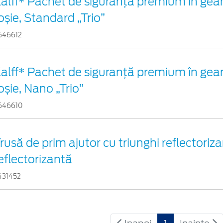
alff* Pachet de siguranţă premium în gea
oșie, Standard „Trio”
646612
alff* Pachet de siguranţă premium în gea
oșie, Nano „Trio”
646610
rusă de prim ajutor cu triunghi reflectoriza
eflectorizantă
431452