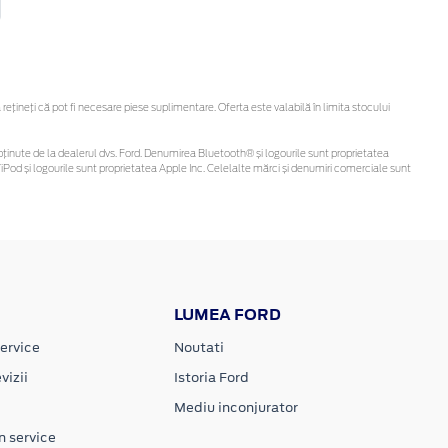
ineți că pot fi necesare piese suplimentare. Oferta este valabilă în limita stocului
 fi obținute de la dealerul dvs. Ford. Denumirea Bluetooth® și logourile sunt proprietatea
Pod și logourile sunt proprietatea Apple Inc. Celelalte mărci și denumiri comerciale sunt
LUMEA FORD
ervice
Noutati
vizii
Istoria Ford
Mediu inconjurator
n service