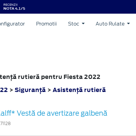
RECENZII
NOTA 4.1/5
nfigurator
Promotii
Stoc
Auto Rulate
stenţă rutieră pentru Fiesta 2022
022
>
Siguranţă
>
Asistenţă rutieră
alff* Vestă de avertizare galbenă
871128