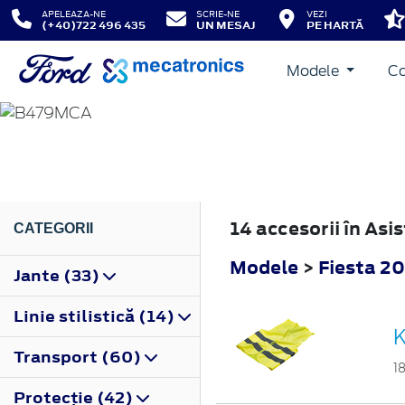
APELEAZA-NE
SCRIE-NE
VEZI
(+40)722 496 435
UN MESAJ
PE HARTĂ
Modele
Co
FIESTA
2022
14 accesorii în Asi
CATEGORII
Modele
>
Fiesta 2
Jante (33)
Linie stilistică (14)
K
Transport (60)
1
Protecţie (42)