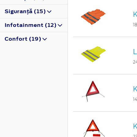
Siguranţă (15)
K
Infotainment (12)
1
Confort (19)
L
2
K
1
K
2