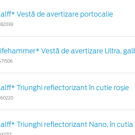
alff* Vestă de avertizare portocalie
882039
ifehammer* Vestă de avertizare Ultra, ga
471506
alff* Triunghi reflectorizant în cutie roșie
460220
alff* Triunghi reflectorizant Nano, în cutia
332717