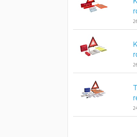
K
r
2
K
r
2
T
r
2