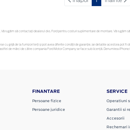
Inapoi
1
Inainte
Vă rugăm să contactaţi dealerul dvs. Ford pentru costuri suplimentare de montare. Vă rugăm să reț
se cu grijă de la furnizori terți și pot avea diferite condiții de garanție, iar detaliile acestora pot
unor astfel de mărci de către compania Ford Motor Company se face sub licență. Denumirea iPhone/i
FINANTARE
SERVICE
Persoane fizice
Operatiuni s
Persoane juridice
Garantii si re
Accesorii
Rechemari i