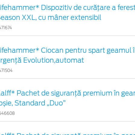
ifehammer* Dispozitiv de curățare a ferestr
eason XXL, cu mâner extensibil
471674
ifehammer* Ciocan pentru spart geamul î
rgenţă Evolution,automat
471504
alff* Pachet de siguranţă premium în gea
oșie, Standard „Duo”
646608