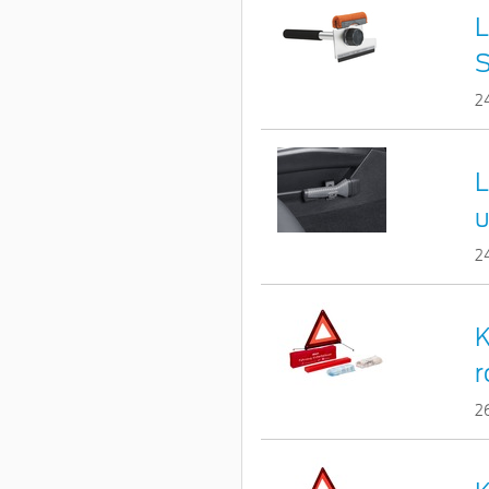
L
S
2
L
u
2
K
r
2