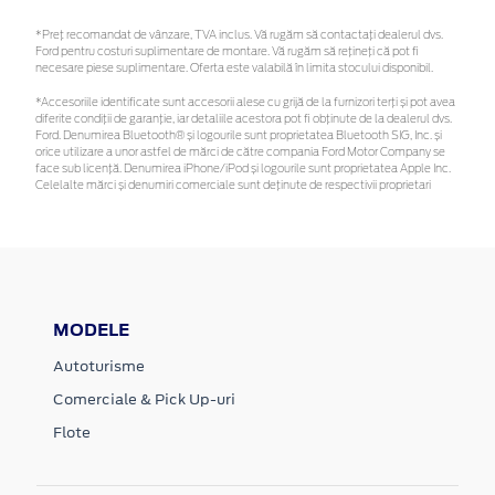
*Preţ recomandat de vânzare, TVA inclus. Vă rugăm să contactaţi dealerul dvs.
Ford pentru costuri suplimentare de montare. Vă rugăm să rețineți că pot fi
necesare piese suplimentare. Oferta este valabilă în limita stocului disponibil.
*Accesoriile identificate sunt accesorii alese cu grijă de la furnizori terți și pot avea
diferite condiții de garanție, iar detaliile acestora pot fi obținute de la dealerul dvs.
Ford. Denumirea Bluetooth® și logourile sunt proprietatea Bluetooth SIG, Inc. și
orice utilizare a unor astfel de mărci de către compania Ford Motor Company se
face sub licență. Denumirea iPhone/iPod și logourile sunt proprietatea Apple Inc.
Celelalte mărci și denumiri comerciale sunt deținute de respectivii proprietari
MODELE
Autoturisme
Comerciale & Pick Up-uri
Flote