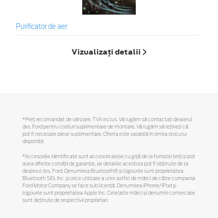
Purificator de aer
Vizualizați detalii
*Preţ recomandat de vânzare, TVA inclus. Vă rugăm să contactaţi dealerul
dvs. Ford pentru costuri suplimentare de montare. Vă rugăm să reţineţi că
pot fi necesare piese suplimentare. Oferta este valabilă în limita stocului
disponibil.
*Accesoriile identificate sunt accesorii alese cu grijă de la furnizori terți și pot
avea diferite condiții de garanție, iar detaliile acestora pot fi obținute de la
dealerul dvs. Ford. Denumirea Bluetooth® și logourile sunt proprietatea
Bluetooth SIG, Inc. și orice utilizare a unor astfel de mărci de către compania
Ford Motor Company se face sub licență. Denumirea iPhone/iPod și
logourile sunt proprietatea Apple Inc. Celelalte mărci și denumiri comerciale
sunt deținute de respectivii proprietari.