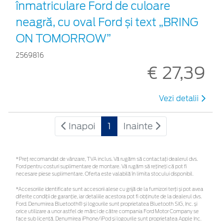
înmatriculare Ford de culoare
neagră, cu oval Ford și text „BRING
ON TOMORROW”
2569816
€ 27,39
Vezi detalii
Inapoi
1
Inainte
*Preţ recomandat de vânzare, TVA inclus. Vă rugăm să contactaţi dealerul dvs.
Ford pentru costuri suplimentare de montare. Vă rugăm să rețineți că pot fi
necesare piese suplimentare. Oferta este valabilă în limita stocului disponibil.
*Accesoriile identificate sunt accesorii alese cu grijă de la furnizori terți și pot avea
diferite condiții de garanție, iar detaliile acestora pot fi obținute de la dealerul dvs.
Ford. Denumirea Bluetooth® și logourile sunt proprietatea Bluetooth SIG, Inc. și
orice utilizare a unor astfel de mărci de către compania Ford Motor Company se
face sub licență. Denumirea iPhone/iPod și logourile sunt proprietatea Apple Inc.