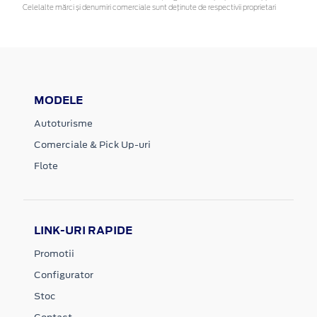
Celelalte mărci și denumiri comerciale sunt deținute de respectivii proprietari
MODELE
Autoturisme
Comerciale & Pick Up-uri
Flote
LINK-URI RAPIDE
Promotii
Configurator
Stoc