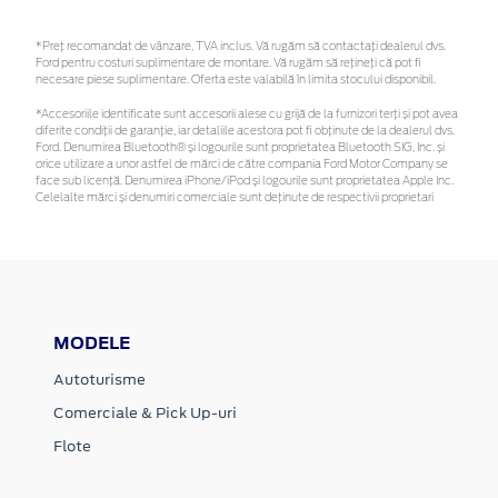
*Preţ recomandat de vânzare, TVA inclus. Vă rugăm să contactaţi dealerul dvs.
Ford pentru costuri suplimentare de montare. Vă rugăm să rețineți că pot fi
necesare piese suplimentare. Oferta este valabilă în limita stocului disponibil.
*Accesoriile identificate sunt accesorii alese cu grijă de la furnizori terți și pot avea
diferite condiții de garanție, iar detaliile acestora pot fi obținute de la dealerul dvs.
Ford. Denumirea Bluetooth® și logourile sunt proprietatea Bluetooth SIG, Inc. și
orice utilizare a unor astfel de mărci de către compania Ford Motor Company se
face sub licență. Denumirea iPhone/iPod și logourile sunt proprietatea Apple Inc.
Celelalte mărci și denumiri comerciale sunt deținute de respectivii proprietari
MODELE
Autoturisme
Comerciale & Pick Up-uri
Flote