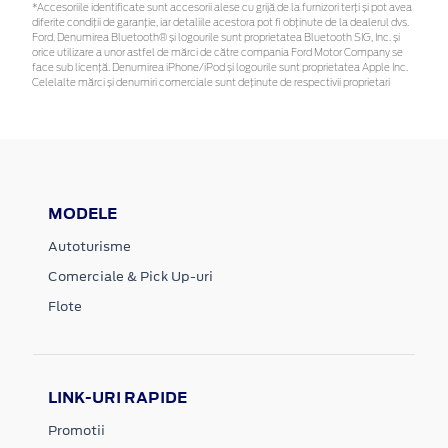
*Accesoriile identificate sunt accesorii alese cu grijă de la furnizori terți și pot avea
diferite condiții de garanție, iar detaliile acestora pot fi obținute de la dealerul dvs.
Ford. Denumirea Bluetooth® și logourile sunt proprietatea Bluetooth SIG, Inc. și
orice utilizare a unor astfel de mărci de către compania Ford Motor Company se
face sub licență. Denumirea iPhone/iPod și logourile sunt proprietatea Apple Inc.
Celelalte mărci și denumiri comerciale sunt deținute de respectivii proprietari
MODELE
Autoturisme
Comerciale & Pick Up-uri
Flote
LINK-URI RAPIDE
Promotii