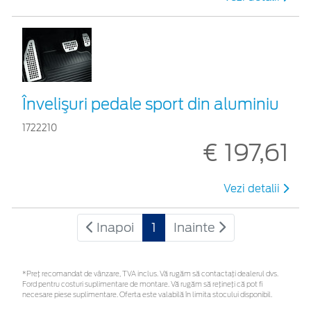
Învelişuri pedale sport din aluminiu
1722210
€ 197,61
Vezi detalii
Inapoi
1
Inainte
*Preţ recomandat de vânzare, TVA inclus. Vă rugăm să contactaţi dealerul dvs.
Ford pentru costuri suplimentare de montare. Vă rugăm să rețineți că pot fi
necesare piese suplimentare. Oferta este valabilă în limita stocului disponibil.