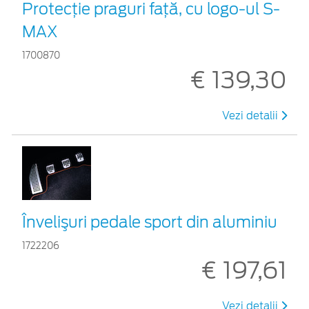
Protecţie praguri faţă, cu logo-ul S-
MAX
1700870
€ 139,30
Vezi detalii
Învelişuri pedale sport din aluminiu
1722206
€ 197,61
Vezi detalii