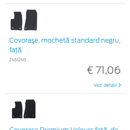
Covoraşe, mochetă standard negru,
față
2461240
€ 71,06
Vezi detalii
Covorașe Premium Velours față, de