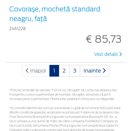
Covoraşe, mochetă standard
neagru, faţă
2461228
€ 85,73
Vezi detalii
Inapoi
1
2
3
Inainte
*Preţ recomandat de vânzare, TVA inclus. Vă rugăm să contactaţi dealerul dvs.
Ford pentru costuri suplimentare de montare. Vă rugăm să rețineți că pot fi
necesare piese suplimentare. Oferta este valabilă în limita stocului disponibil.
*Accesoriile identificate sunt accesorii alese cu grijă de la furnizori terți și pot avea
diferite condiții de garanție, iar detaliile acestora pot fi obținute de la dealerul dvs.
Ford. Denumirea Bluetooth® și logourile sunt proprietatea Bluetooth SIG, Inc. și
orice utilizare a unor astfel de mărci de către compania Ford Motor Company se
face sub licență. Denumirea iPhone/iPod și logourile sunt proprietatea Apple Inc.
Celelalte mărci și denumiri comerciale sunt deținute de respectivii proprietari