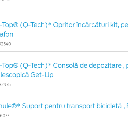
-Top® (Q-Tech)* Opritor încărcături kit, pe
lafon
92540
-Top® (Q-Tech)* Consolă de depozitare , 
elescopică Get-Up
82975
hule®* Suport pentru transport bicicletă ,
46077