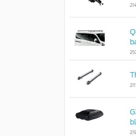
21
Q
b
25
T
21
G
bl
21