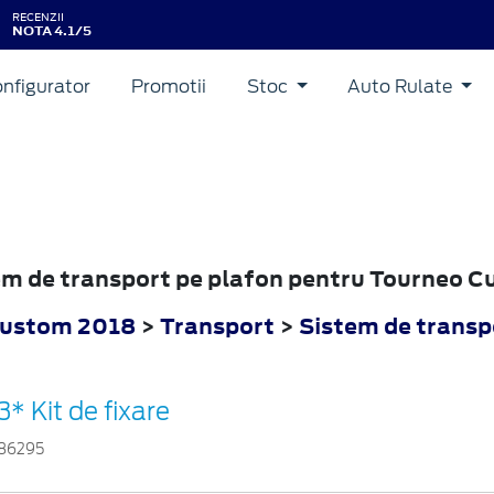
RECENZII
NOTA 4.1/5
nfigurator
Promotii
Stoc
Auto Rulate
tem de transport pe plafon pentru Tourneo 
Custom 2018
>
Transport
>
Sistem de transp
3* Kit de fixare
86295