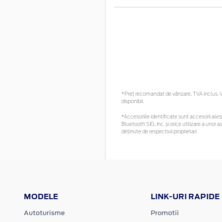
*Preţ recomandat de vânzare, TVA inclus. Vă
disponibil.
*Accesoriile identificate sunt accesorii alese
Bluetooth SIG, Inc. și orice utilizare a un
deținute de respectivii proprietari
MODELE
LINK-URI RAPIDE
Autoturisme
Promotii