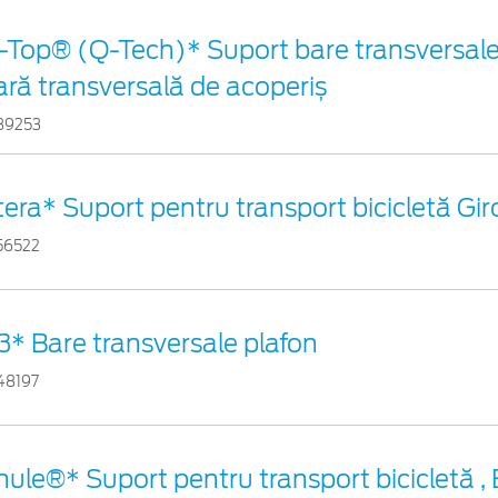
-Top® (Q-Tech)* Suport bare transversale
ară transversală de acoperiș
39253
tera* Suport pentru transport bicicletă Gi
56522
3* Bare transversale plafon
48197
hule®* Suport pentru transport bicicletă ,