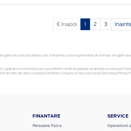
Inapoi
1
2
3
Inaint
 rugăm să contactaţi dealerul dvs. Ford pentru costuri suplimentare de montare. Vă rugăm să rețin
 cu grijă de la furnizori terți și pot avea diferite condiții de garanție, iar detaliile acestora pot f
or astfel de mărci de către compania Ford Motor Company se face sub licență. Denumirea iPhone/iPo
FINANTARE
SERVICE
Persoane fizice
Operatiuni s