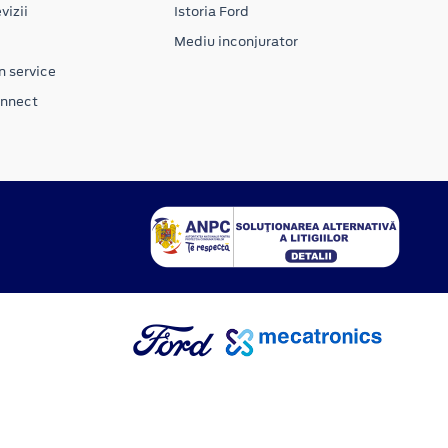
vizii
Istoria Ford
Mediu inconjurator
n service
onnect