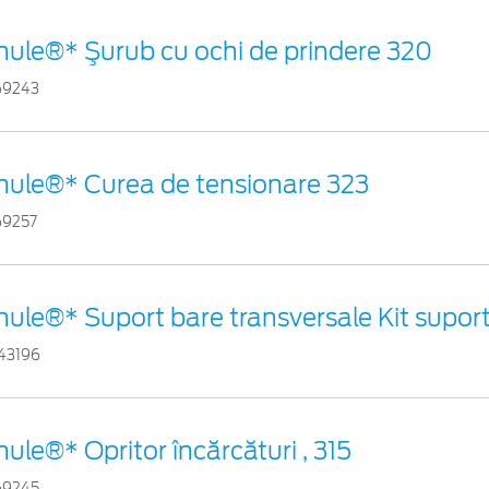
hule®* Şurub cu ochi de prindere 320
69243
hule®* Curea de tensionare 323
69257
hule®* Suport bare transversale Kit suport
43196
hule®* Opritor încărcături , 315
69245