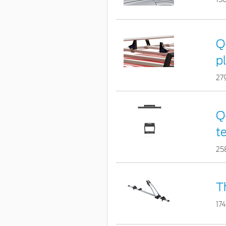
Q
p
27
Q
t
25
T
17