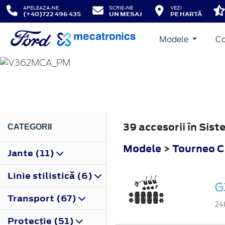
APELEAZA-NE
SCRIE-NE
VEZI
(+40)722 496 435
UN MESAJ
PE HARTĂ
Modele
Co
TOURNEO CUSTOM
2018
39 accesorii în Sis
CATEGORII
Modele
>
Tourneo 
Jante (11)
Linie stilistică (6)
G
Transport (67)
24
Protecţie (51)