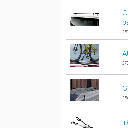
Q
b
25
A
27
G
25
T