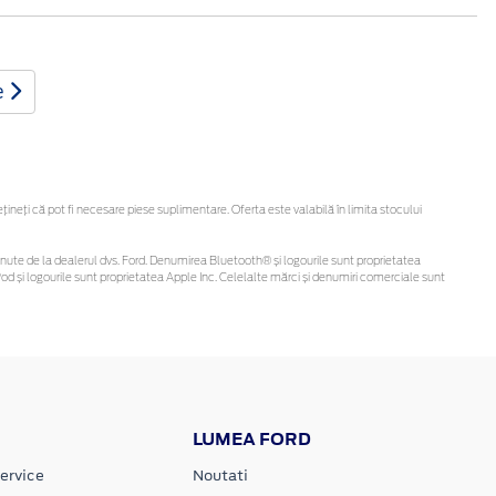
e
eți că pot fi necesare piese suplimentare. Oferta este valabilă în limita stocului
i obținute de la dealerul dvs. Ford. Denumirea Bluetooth® și logourile sunt proprietatea
d și logourile sunt proprietatea Apple Inc. Celelalte mărci și denumiri comerciale sunt
LUMEA FORD
ervice
Noutati