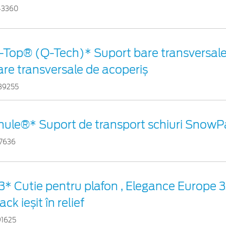
43360
-Top® (Q-Tech)* Suport bare transversale 
are transversale de acoperiș
39255
hule®* Suport de transport schiuri Snow
17636
3* Cutie pentru plafon , Elegance Europe 
ack ieșit în relief
91625