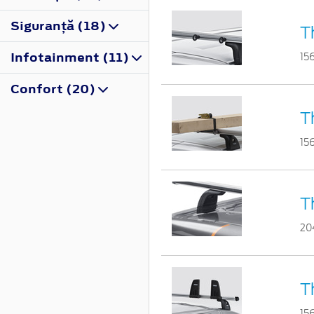
Siguranţă (18)
T
Infotainment (11)
15
Confort (20)
T
15
T
20
T
15