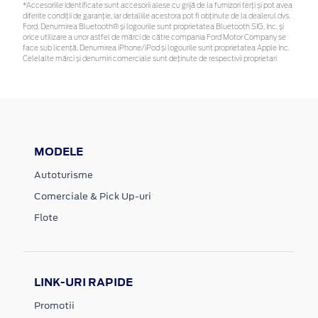
*Accesoriile identificate sunt accesorii alese cu grijă de la furnizori terți și pot avea
diferite condiții de garanție, iar detaliile acestora pot fi obținute de la dealerul dvs.
Ford. Denumirea Bluetooth® și logourile sunt proprietatea Bluetooth SIG, Inc. și
orice utilizare a unor astfel de mărci de către compania Ford Motor Company se
face sub licență. Denumirea iPhone/iPod și logourile sunt proprietatea Apple Inc.
Celelalte mărci și denumiri comerciale sunt deținute de respectivii proprietari
MODELE
Autoturisme
Comerciale & Pick Up-uri
Flote
LINK-URI RAPIDE
Promotii