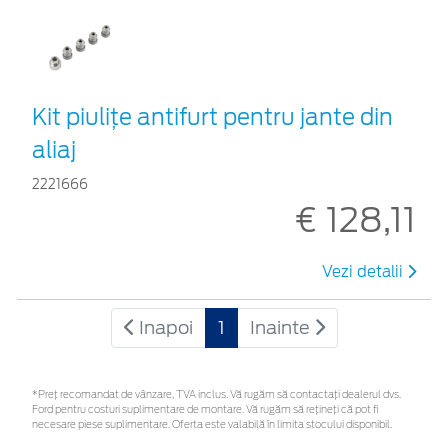
Kit piuliţe antifurt pentru jante din
aliaj
2221666
€ 128,11
Vezi detalii
Inapoi
1
Inainte
*Preţ recomandat de vânzare, TVA inclus. Vă rugăm să contactaţi dealerul dvs.
Ford pentru costuri suplimentare de montare. Vă rugăm să rețineți că pot fi
necesare piese suplimentare. Oferta este valabilă în limita stocului disponibil.