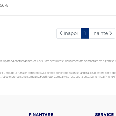
75678
Inapoi
1
Inainte
 rugăm să contactaţi dealerul dvs. Ford pentru costuri suplimentare de montare. Vă rugăm să reți
 cu grijă de la furnizori terți și pot avea diferite condiții de garanție, iar detaliile acestora pot f
or astfel de mărci de către compania Ford Motor Company se face sub licență. Denumirea iPhone/iPo
FINANTARE
SERVICE