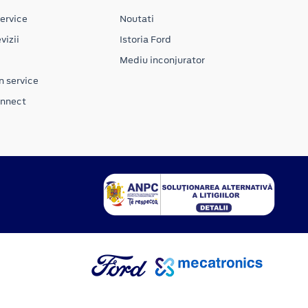
ervice
Noutati
vizii
Istoria Ford
Mediu inconjurator
n service
onnect