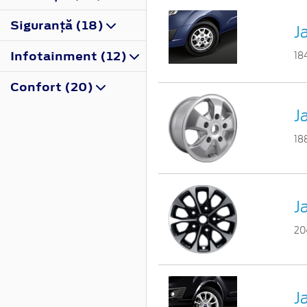
Siguranţă (18)
Ja
Infotainment (12)
18
Confort (20)
J
18
J
20
J