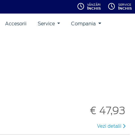
VĂNZĂRI
SERVICE
ÎNCHIS
ÎNCHIS
Accesorii
Service
Compania
€ 47,93
Vezi detalii