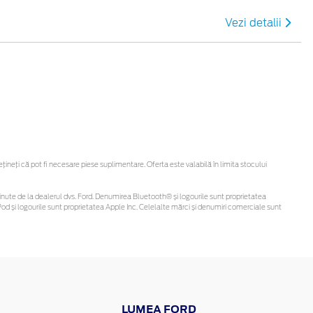
Vezi detalii
neți că pot fi necesare piese suplimentare. Oferta este valabilă în limita stocului
i obținute de la dealerul dvs. Ford. Denumirea Bluetooth® și logourile sunt proprietatea
d și logourile sunt proprietatea Apple Inc. Celelalte mărci și denumiri comerciale sunt
LUMEA FORD