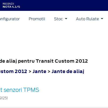
RECENZII
NOTA 4.1/5
nfigurator
Promotii
Stoc
Auto Rulate
e de aliaj pentru Transit Custom 2012
ustom 2012
>
Jante
>
Jante de aliaj
it senzori TPMS
91251