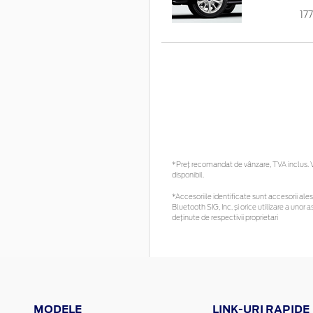
17
*Preţ recomandat de vânzare, TVA inclus. Vă
disponibil.
*Accesoriile identificate sunt accesorii alese
Bluetooth SIG, Inc. și orice utilizare a un
deținute de respectivii proprietari
MODELE
LINK-URI RAPIDE