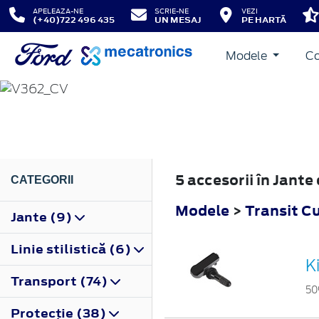
APELEAZA-NE
SCRIE-NE
VEZI
(+40)722 496 435
UN MESAJ
PE HARTĂ
Modele
Co
TRANSIT CUSTOM
2012
5 accesorii în Jant
CATEGORII
Modele
>
Transit C
Jante (9)
Linie stilistică (6)
K
Transport (74)
50
Protecţie (38)