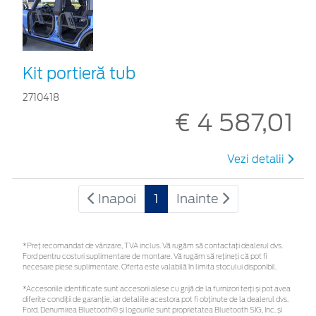
Kit portieră tub
2710418
€ 4 587,01
Vezi detalii
Inapoi
1
Inainte
*Preţ recomandat de vânzare, TVA inclus. Vă rugăm să contactaţi dealerul dvs.
Ford pentru costuri suplimentare de montare. Vă rugăm să rețineți că pot fi
necesare piese suplimentare. Oferta este valabilă în limita stocului disponibil.
*Accesoriile identificate sunt accesorii alese cu grijă de la furnizori terți și pot avea
diferite condiții de garanție, iar detaliile acestora pot fi obținute de la dealerul dvs.
Ford. Denumirea Bluetooth® și logourile sunt proprietatea Bluetooth SIG, Inc. și