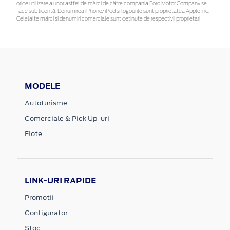
orice utilizare a unor astfel de mărci de către compania Ford Motor Company se
face sub licență. Denumirea iPhone/iPod și logourile sunt proprietatea Apple Inc.
Celelalte mărci și denumiri comerciale sunt deținute de respectivii proprietari
MODELE
Autoturisme
Comerciale & Pick Up-uri
Flote
LINK-URI RAPIDE
Promotii
Configurator
Stoc