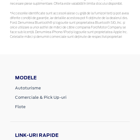
necesare piese suplimentare. Oferta este valabilă în limita stocului disponibil.
*Accesoriile identificate sunt accesorii alese cu grijă de la furnizori terți și pot avea
diferite condiții de garanție, iar detaliile acestora pot fi obținute de la dealerul dvs.
Ford. Denumirea Bluetooth® și logourile sunt proprietatea Bluetooth SIG, Inc. și
orice utilizare a unor astfel de mărci de către compania Ford Motor Company se
face sub licență. Denumirea iPhone/iPod și logourile sunt proprietatea Apple Inc.
Celelalte mărci și denumiri comerciale sunt deținute de respectivii proprietari
MODELE
Autoturisme
Comerciale & Pick Up-uri
Flote
LINK-URI RAPIDE