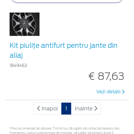
Kit piuliţe antifurt pentru jante din
aliaj
1849463
€ 87,63
Vezi detalii
Inapoi
1
Inainte
*Preţ recomandat de vânzare, TVA inclus. Vă rugăm să contactaţi dealerul dvs.
Ford pentru costuri suplimentare de montare. Vă rugăm să rețineți că pot fi