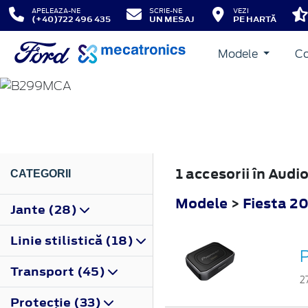
APELEAZA-NE
SCRIE-NE
VEZI
(+40)722 496 435
UN MESAJ
PE HARTĂ
Modele
Co
FIESTA
2012
1 accesorii în Audi
CATEGORII
Modele
>
Fiesta 2
Jante (28)
Linie stilistică (18)
Transport (45)
2
Protecţie (33)