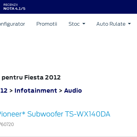
RECENZII
NOTA 4.1/5
nfigurator
Promotii
Stoc
Auto Rulate
o pentru Fiesta 2012
012
>
Infotainment
>
Audio
Pioneer* Subwoofer TS-WX140DA
760720