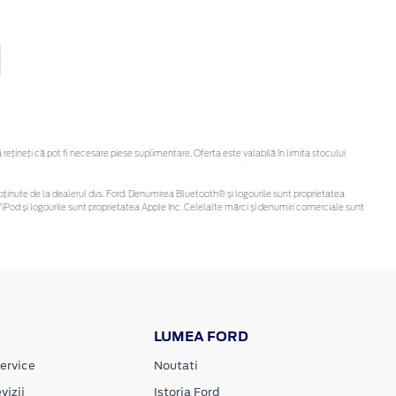
țineți că pot fi necesare piese suplimentare. Oferta este valabilă în limita stocului
 fi obținute de la dealerul dvs. Ford. Denumirea Bluetooth® și logourile sunt proprietatea
Pod și logourile sunt proprietatea Apple Inc. Celelalte mărci și denumiri comerciale sunt
LUMEA FORD
ervice
Noutati
vizii
Istoria Ford