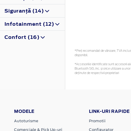
Siguranţă (14)
Infotainment (12)
Confort (16)
*Preţ recomandat de vânzare, TVA inclus. 
disponibil.
*Accesoriile identificate sunt accesorii ale
Bluetooth SIG, Inc. și orice utilizare a 
deținute de respectivii proprietari
MODELE
LINK-URI RAPIDE
Autoturisme
Promotii
Comerciale & Pick Up-uri
Configurator