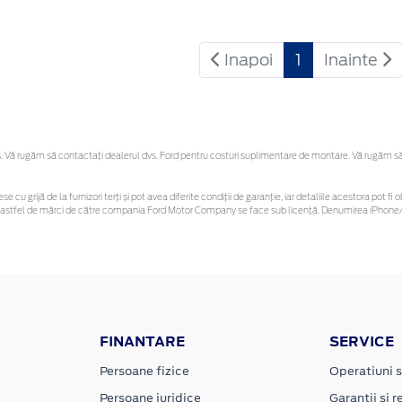
Inapoi
1
Inainte
Vă rugăm să contactaţi dealerul dvs. Ford pentru costuri suplimentare de montare. Vă rugăm să re
se cu grijă de la furnizori terți și pot avea diferite condiții de garanție, iar detaliile acestora pot
unor astfel de mărci de către compania Ford Motor Company se face sub licență. Denumirea iPhone/i
FINANTARE
SERVICE
Persoane fizice
Operatiuni s
Persoane juridice
Garantii si re