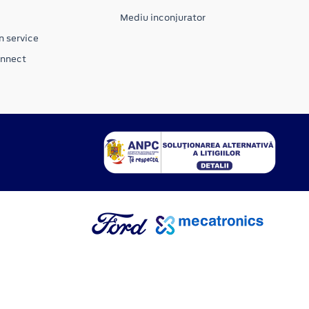
Mediu inconjurator
n service
onnect