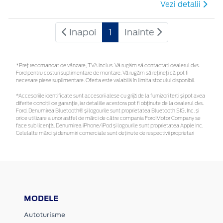
Vezi detalii
Inapoi
1
Inainte
*Preţ recomandat de vânzare, TVA inclus. Vă rugăm să contactaţi dealerul dvs.
Ford pentru costuri suplimentare de montare. Vă rugăm să rețineți că pot fi
necesare piese suplimentare. Oferta este valabilă în limita stocului disponibil.
*Accesoriile identificate sunt accesorii alese cu grijă de la furnizori terți și pot avea
diferite condiții de garanție, iar detaliile acestora pot fi obținute de la dealerul dvs.
Ford. Denumirea Bluetooth® și logourile sunt proprietatea Bluetooth SIG, Inc. și
orice utilizare a unor astfel de mărci de către compania Ford Motor Company se
face sub licență. Denumirea iPhone/iPod și logourile sunt proprietatea Apple Inc.
Celelalte mărci și denumiri comerciale sunt deținute de respectivii proprietari
MODELE
Autoturisme