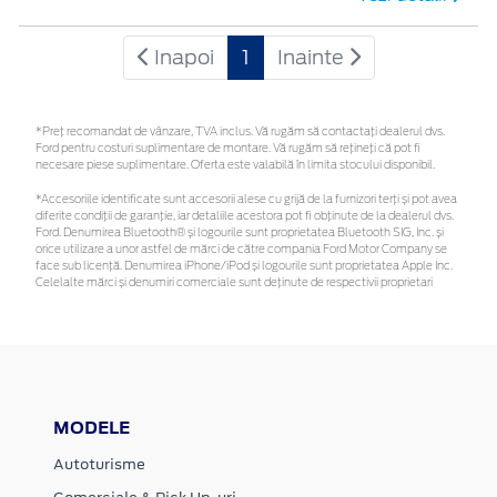
Inapoi
1
Inainte
*Preţ recomandat de vânzare, TVA inclus. Vă rugăm să contactaţi dealerul dvs.
Ford pentru costuri suplimentare de montare. Vă rugăm să rețineți că pot fi
necesare piese suplimentare. Oferta este valabilă în limita stocului disponibil.
*Accesoriile identificate sunt accesorii alese cu grijă de la furnizori terți și pot avea
diferite condiții de garanție, iar detaliile acestora pot fi obținute de la dealerul dvs.
Ford. Denumirea Bluetooth® și logourile sunt proprietatea Bluetooth SIG, Inc. și
orice utilizare a unor astfel de mărci de către compania Ford Motor Company se
face sub licență. Denumirea iPhone/iPod și logourile sunt proprietatea Apple Inc.
Celelalte mărci și denumiri comerciale sunt deținute de respectivii proprietari
MODELE
Autoturisme