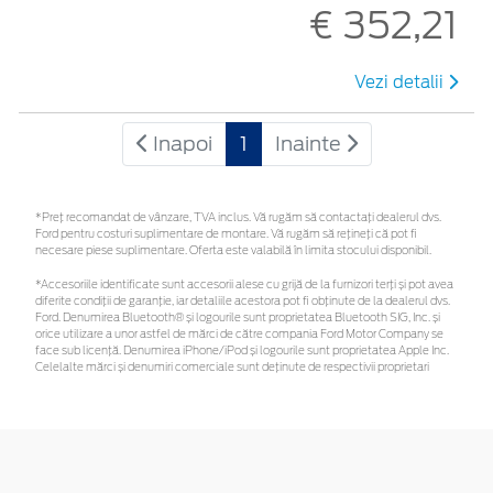
€ 352,21
Vezi detalii
Inapoi
1
Inainte
*Preţ recomandat de vânzare, TVA inclus. Vă rugăm să contactaţi dealerul dvs.
Ford pentru costuri suplimentare de montare. Vă rugăm să rețineți că pot fi
necesare piese suplimentare. Oferta este valabilă în limita stocului disponibil.
*Accesoriile identificate sunt accesorii alese cu grijă de la furnizori terți și pot avea
diferite condiții de garanție, iar detaliile acestora pot fi obținute de la dealerul dvs.
Ford. Denumirea Bluetooth® și logourile sunt proprietatea Bluetooth SIG, Inc. și
orice utilizare a unor astfel de mărci de către compania Ford Motor Company se
face sub licență. Denumirea iPhone/iPod și logourile sunt proprietatea Apple Inc.
Celelalte mărci și denumiri comerciale sunt deținute de respectivii proprietari