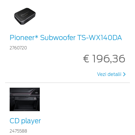
Pioneer* Subwoofer TS-WX140DA
2760720
€ 196,36
Vezi detalii
CD player
2475588