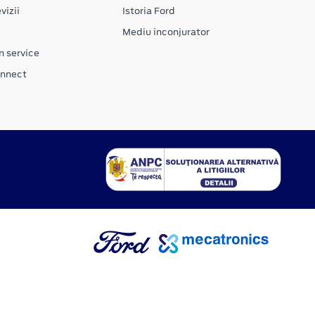
vizii
Istoria Ford
Mediu inconjurator
n service
onnect