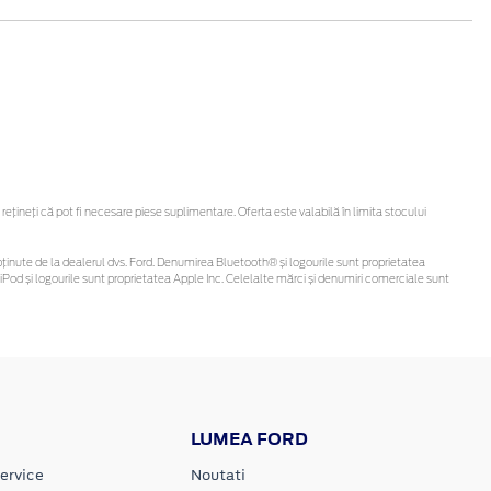
ineți că pot fi necesare piese suplimentare. Oferta este valabilă în limita stocului
 fi obținute de la dealerul dvs. Ford. Denumirea Bluetooth® și logourile sunt proprietatea
Pod și logourile sunt proprietatea Apple Inc. Celelalte mărci și denumiri comerciale sunt
LUMEA FORD
ervice
Noutati