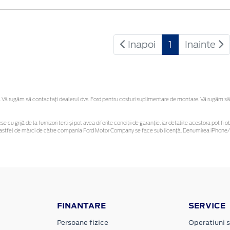
Inapoi
1
Inainte
Vă rugăm să contactaţi dealerul dvs. Ford pentru costuri suplimentare de montare. Vă rugăm să reț
se cu grijă de la furnizori terți și pot avea diferite condiții de garanție, iar detaliile acestora pot
nor astfel de mărci de către compania Ford Motor Company se face sub licență. Denumirea iPhone/i
FINANTARE
SERVICE
Persoane fizice
Operatiuni s