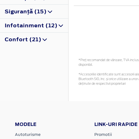
Siguranţă (15)
Infotainment (12)
Confort (21)
*Preţ recomandat de vânzare, TVA inclus. 
disponibil.
*Accesoriile identificate sunt accesorii ale
Bluetooth SIG, Inc. și orice utilizare a u
deținute de respectivii proprietari
MODELE
LINK-URI RAPIDE
Autoturisme
Promotii