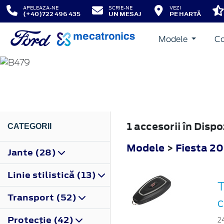
APELEAZA-NE
SCRIE-NE
VEZI
(+40)722 496 435
UN MESAJ
PE HARTĂ
Modele
Co
FIESTA
2017
1 accesorii în Disp
CATEGORII
Modele
>
Fiesta 2
Jante (28)
Linie stilistică (13)
T
Transport (52)
c
Protecţie (42)
2