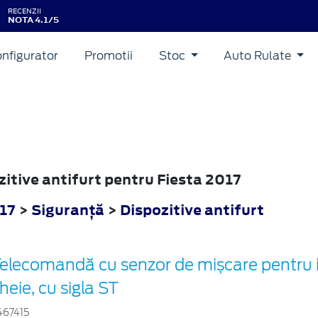
RECENZII
NOTA 4.1/5
nfigurator
Promotii
Stoc
Auto Rulate
ozitive antifurt pentru Fiesta 2017
017
>
Siguranţă
>
Dispozitive antifurt
elecomandă cu senzor de mișcare pentru i
heie, cu sigla ST
467415