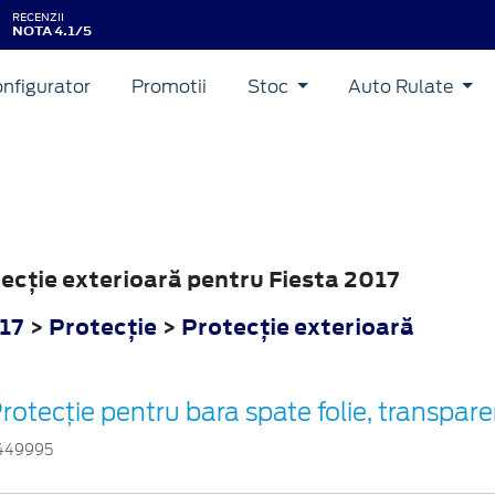
RECENZII
NOTA 4.1/5
nfigurator
Promotii
Stoc
Auto Rulate
tecţie exterioară pentru Fiesta 2017
017
>
Protecţie
>
Protecţie exterioară
rotecţie pentru bara spate folie, transpar
449995