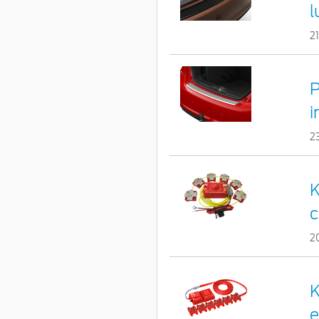
l
2
P
i
2
K
c
2
K
e