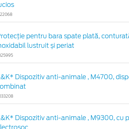
ucios
122068
rotecţie pentru bara spate plată, conturată
noxidabil lustruit și periat
325995
&K* Dispozitiv anti-animale , M4700, dispo
ombinat
033208
&K* Dispozitiv anti-animale , M9300, cu p
lectroșoc