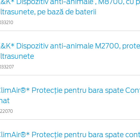
&K* Dispozitiv anti-animale , M8700, cu p
ltrasunete, pe bază de baterii
033210
&K* Dispozitiv anti-animale M2700, prote
ltrasunete
033207
limAir®* Protecţie pentru bara spate Cont
mat
122070
limAir®* Protecţie pentru bara spate cont