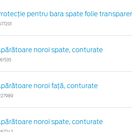
rotecţie pentru bara spate folie transpare
677201
părătoare noroi spate, conturate
161535
părătoare noroi faţă, conturate
227989
părătoare noroi spate, conturate
267242