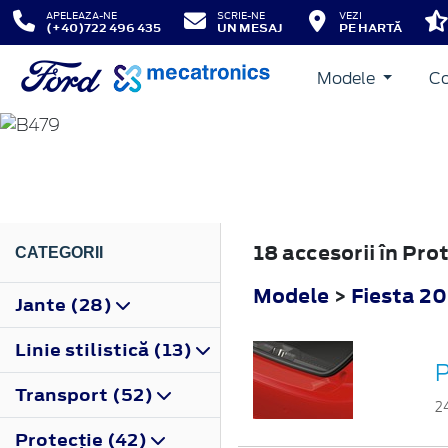
APELEAZA-NE
SCRIE-NE
VEZI
(+40)722 496 435
UN MESAJ
PE HARTĂ
Modele
Co
FIESTA
2017
18 accesorii în Pro
CATEGORII
Modele
>
Fiesta 2
Jante (28)
Linie stilistică (13)
P
Transport (52)
2
Protecţie (42)