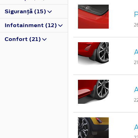
Siguranţă (15)
P
Infotainment (12)
2
Confort (21)
A
2
A
2
A
2