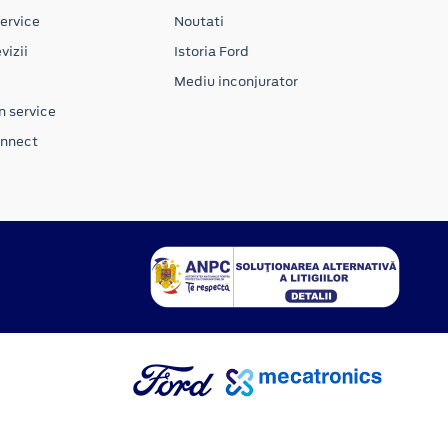
ervice
Noutati
vizii
Istoria Ford
Mediu inconjurator
n service
onnect