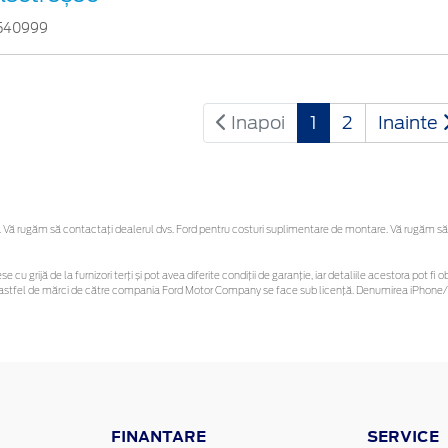
540999
Inapoi
1
2
Inainte
Vă rugăm să contactaţi dealerul dvs. Ford pentru costuri suplimentare de montare. Vă rugăm să reț
se cu grijă de la furnizori terți și pot avea diferite condiții de garanție, iar detaliile acestora pot
nor astfel de mărci de către compania Ford Motor Company se face sub licență. Denumirea iPhone/i
FINANTARE
SERVICE