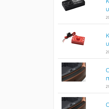
K
u
2
K
u
2
C
2
C