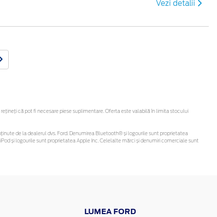
Vezi detalii
ineți că pot fi necesare piese suplimentare. Oferta este valabilă în limita stocului
 fi obținute de la dealerul dvs. Ford. Denumirea Bluetooth® și logourile sunt proprietatea
Pod și logourile sunt proprietatea Apple Inc. Celelalte mărci și denumiri comerciale sunt
LUMEA FORD