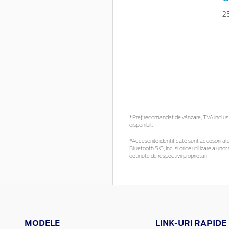
2
*Preţ recomandat de vânzare, TVA inclus. 
disponibil.
*Accesoriile identificate sunt accesorii ale
Bluetooth SIG, Inc. și orice utilizare a u
deținute de respectivii proprietari
MODELE
LINK-URI RAPIDE