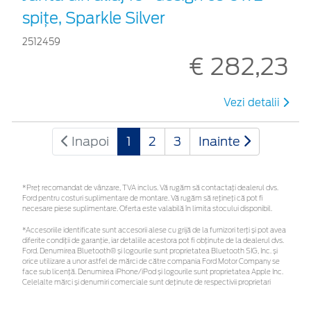
spiţe, Sparkle Silver
2512459
€ 282,23
Vezi detalii
Inapoi
1
2
3
Inainte
*Preţ recomandat de vânzare, TVA inclus. Vă rugăm să contactaţi dealerul dvs.
Ford pentru costuri suplimentare de montare. Vă rugăm să rețineți că pot fi
necesare piese suplimentare. Oferta este valabilă în limita stocului disponibil.
*Accesoriile identificate sunt accesorii alese cu grijă de la furnizori terți și pot avea
diferite condiții de garanție, iar detaliile acestora pot fi obținute de la dealerul dvs.
Ford. Denumirea Bluetooth® și logourile sunt proprietatea Bluetooth SIG, Inc. și
orice utilizare a unor astfel de mărci de către compania Ford Motor Company se
face sub licență. Denumirea iPhone/iPod și logourile sunt proprietatea Apple Inc.
Celelalte mărci și denumiri comerciale sunt deținute de respectivii proprietari