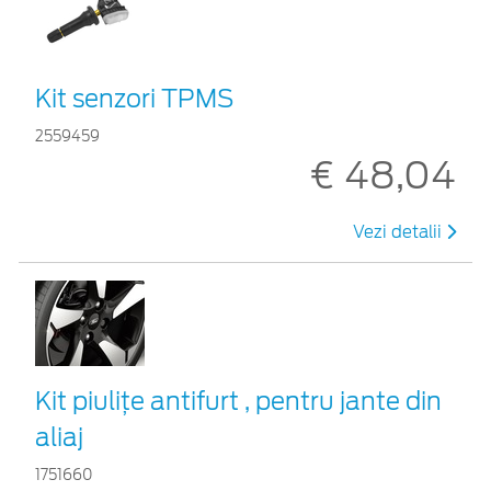
Kit senzori TPMS
2559459
€ 48,04
Vezi detalii
Kit piuliţe antifurt , pentru jante din
aliaj
1751660