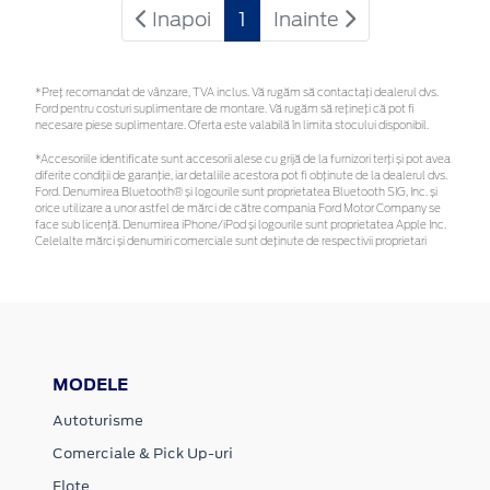
Inapoi
1
Inainte
*Preţ recomandat de vânzare, TVA inclus. Vă rugăm să contactaţi dealerul dvs.
Ford pentru costuri suplimentare de montare. Vă rugăm să rețineți că pot fi
necesare piese suplimentare. Oferta este valabilă în limita stocului disponibil.
*Accesoriile identificate sunt accesorii alese cu grijă de la furnizori terți și pot avea
diferite condiții de garanție, iar detaliile acestora pot fi obținute de la dealerul dvs.
Ford. Denumirea Bluetooth® și logourile sunt proprietatea Bluetooth SIG, Inc. și
orice utilizare a unor astfel de mărci de către compania Ford Motor Company se
face sub licență. Denumirea iPhone/iPod și logourile sunt proprietatea Apple Inc.
Celelalte mărci și denumiri comerciale sunt deținute de respectivii proprietari
MODELE
Autoturisme
Comerciale & Pick Up-uri
Flote